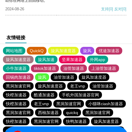
助你在网络上自由移动。
2024-08-26
支持
[0]
反对
[0]
友情链接
网站地图
QuickQ
旋风加速度器
旋风
优途加速器
旋风加速度器
旋风加速
坚果加速器
外网app
小牛加速器
tiktok加速器
油管加速器
上油管加速器
回锅肉加速器
旋风
油管加速器
旋风加速度器
黑洞加速官网
旋风加速度器
老王vnp
油管加速器
快橙加速器
酷通加速器
手机外国加速器官网
快橙加速器
老王vnp
黑洞加速官网
小猫咪ciash加速器
黑洞加速官网
西柚加速器
quickq
黑洞加速官网
快橙加速器
黑洞加速官网
快鸭加速器
旋风加速度器
quickq
快橙加速器
油管加速器
油管加速器
quickq