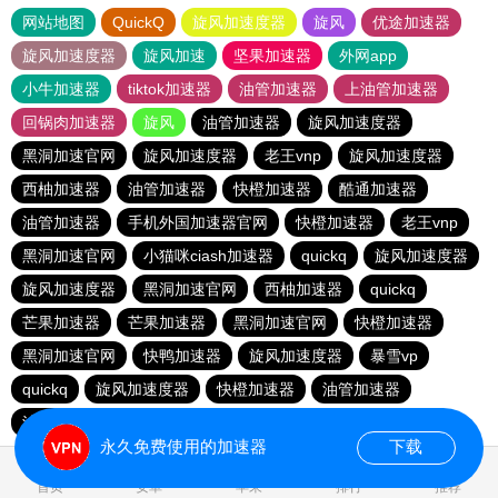
网站地图
QuickQ
旋风加速度器
旋风
优途加速器
旋风加速度器
旋风加速
坚果加速器
外网app
小牛加速器
tiktok加速器
油管加速器
上油管加速器
回锅肉加速器
旋风
油管加速器
旋风加速度器
黑洞加速官网
旋风加速度器
老王vnp
旋风加速度器
西柚加速器
油管加速器
快橙加速器
酷通加速器
油管加速器
手机外国加速器官网
快橙加速器
老王vnp
黑洞加速官网
小猫咪ciash加速器
quickq
旋风加速度器
旋风加速度器
黑洞加速官网
西柚加速器
quickq
芒果加速器
芒果加速器
黑洞加速官网
快橙加速器
黑洞加速官网
快鸭加速器
旋风加速度器
暴雪vp
quickq
旋风加速度器
快橙加速器
油管加速器
油管加速器
quickq
永久免费使用的加速器
下载
首页
安卓
苹果
排行
推荐