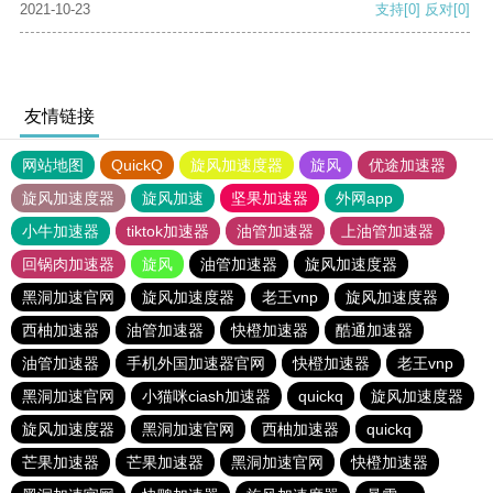
2021-10-23
支持
[0]
反对
[0]
友情链接
网站地图
QuickQ
旋风加速度器
旋风
优途加速器
旋风加速度器
旋风加速
坚果加速器
外网app
小牛加速器
tiktok加速器
油管加速器
上油管加速器
回锅肉加速器
旋风
油管加速器
旋风加速度器
黑洞加速官网
旋风加速度器
老王vnp
旋风加速度器
西柚加速器
油管加速器
快橙加速器
酷通加速器
油管加速器
手机外国加速器官网
快橙加速器
老王vnp
黑洞加速官网
小猫咪ciash加速器
quickq
旋风加速度器
旋风加速度器
黑洞加速官网
西柚加速器
quickq
芒果加速器
芒果加速器
黑洞加速官网
快橙加速器